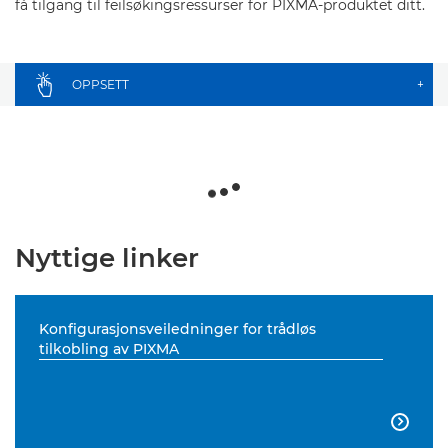
få tilgang til feilsøkingsressurser for PIXMA-produktet ditt.
OPPSETT
+
Nyttige linker
Konfigurasjonsveiledninger for trådløs
tilkobling av PIXMA
