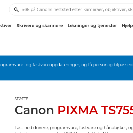
ktiver
Skrivere og skannere
Løsninger og tjenester
Hjelp
rogramvare- og fastvareoppdateringer, og få personlig tilpassed
STØTTE
Canon
PIXMA TS75
Last ned drivere, programvare, fastvare og håndbøker, og 