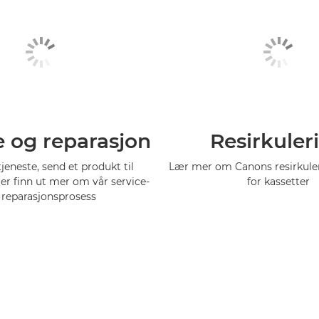
e og reparasjon
Resirkuler
tjeneste, send et produkt til
Lær mer om Canons resirkul
ler finn ut mer om vår service-
for kassetter
 reparasjonsprosess