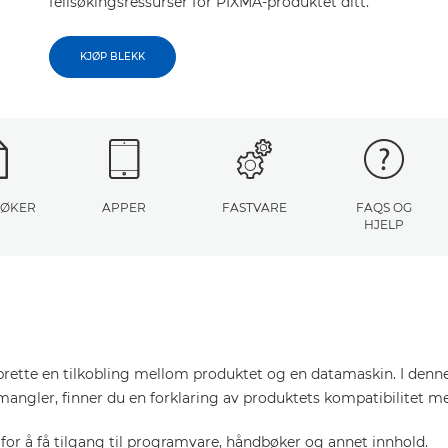
feilsøkingsressurser for PIXMA-produktet ditt.
KJØP BLEKK
ØKER
APPER
FASTVARE
FAQS OG
HJELP
pprette en tilkobling mellom produktet og en datamaskin. I denn
mangler, finner du en forklaring av produktets kompatibilitet m
or å få tilgang til programvare, håndbøker og annet innhold.