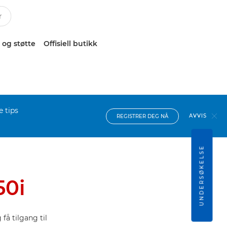
 og støtte
Offisiell butikk
e tips
AVVIS
REGISTRER DEG NÅ
UNDERSØKELSE
50i
få tilgang til