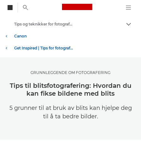
Canon Logo, back to
Tips og teknikker for fotografering og utskrift
Aktiv
Canon
Get Inspired | Tips for fotografering og utskrift og kjøpsveiledninger
GRUNNLEGGENDE OM FOTOGRAFERING
Tips til blitsfotografering: Hvordan du
kan fikse bildene med blits
5 grunner til at bruk av blits kan hjelpe deg
til å ta bedre bilder.