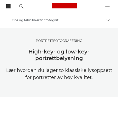
Canon Logo, back to
Tips og teknikker for fotografering og utskrift
Aktiv
Canon
Get Inspired | Tips for fotografering og utskrift og kjøpsveiledninger
PORTRETTFOTOGRAFERING
High-key- og low-key-
portrettbelysning
Lær hvordan du lager to klassiske lysoppsett
for portretter av høy kvalitet.