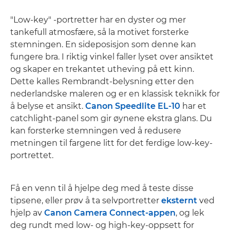
"Low-key" -portretter har en dyster og mer
tankefull atmosfære, så la motivet forsterke
stemningen. En sideposisjon som denne kan
fungere bra. I riktig vinkel faller lyset over ansiktet
og skaper en trekantet utheving på ett kinn.
Dette kalles Rembrandt-belysning etter den
nederlandske maleren og er en klassisk teknikk for
å belyse et ansikt.
Canon Speedlite EL-10
har et
catchlight-panel som gir øynene ekstra glans. Du
kan forsterke stemningen ved å redusere
metningen til fargene litt for det ferdige low-key-
portrettet.
Få en venn til å hjelpe deg med å teste disse
tipsene, eller prøv å ta selvportretter
eksternt
ved
hjelp av
Canon Camera Connect-appen
, og lek
deg rundt med low- og high-key-oppsett for