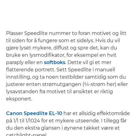
Plasser Speedlite nummer to foran motivet og litt
til siden for å fungere som et sidelys. Hvis du vil
gjøre lyset mykere, diffust og spre det, kan du
bruke en lysmodifikator, for eksempel en hvit
paraply eller en
softboks
. Dette vil gi et mer
flatterende portrett. Sett Speedlite i manuell
innstilling, og ta noen testbilder samtidig som du
justerer enten strømutgangen (¼-strøm her) eller
lysavstanden fra motivet til ansiktet er riktig
eksponert.
Canon Speedlite EL-10
har et allsidig effektområde
på 1/1 til 1/1024 for et mykere utseende. I tillegg får
du den ekstra glansen i øynene takket være et
catchlight-panel.