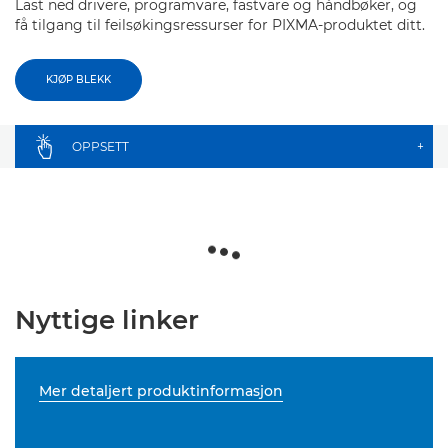
Last ned drivere, programvare, fastvare og håndbøker, og
få tilgang til feilsøkingsressurser for PIXMA-produktet ditt.
KJØP BLEKK
OPPSETT
+
Nyttige linker
Mer detaljert produktinformasjon