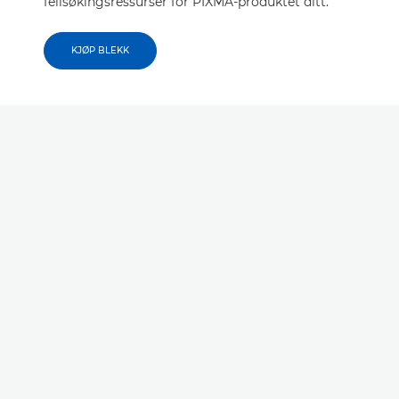
feilsøkingsressurser for PIXMA-produktet ditt.
KJØP BLEKK