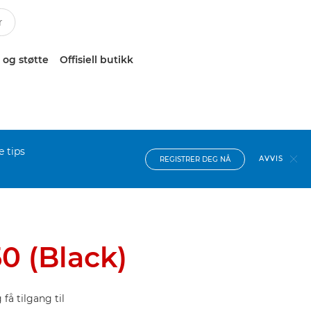
 og støtte
Offisiell butikk
e tips
AVVIS
REGISTRER DEG NÅ
0 (Black)
få tilgang til