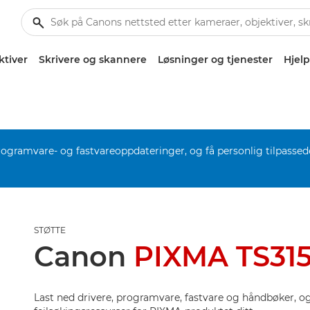
ktiver
Skrivere og skannere
Løsninger og tjenester
Hjelp
rogramvare- og fastvareoppdateringer, og få personlig tilpassed
STØTTE
Canon
PIXMA TS315
Last ned drivere, programvare, fastvare og håndbøker, og 