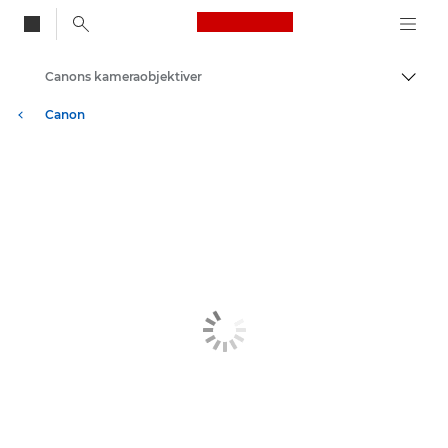
Canon Logo, back to
Canons kameraobjektiver
Aktiv
Canon