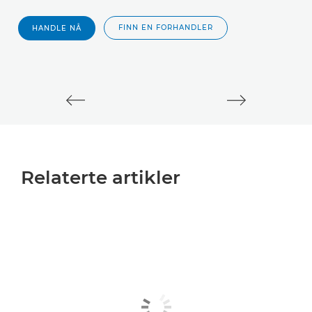
F
sp
FINN EN FORHANDLER
HANDLE NÅ
4K
Relaterte artikler