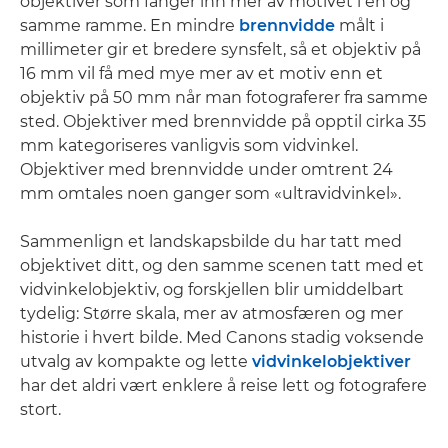
objektiver som fanger inn mer av motivet i en og
samme ramme. En mindre
brennvidde
målt i
millimeter gir et bredere synsfelt, så et objektiv på
16 mm vil få med mye mer av et motiv enn et
objektiv på 50 mm når man fotograferer fra samme
sted. Objektiver med brennvidde på opptil cirka 35
mm kategoriseres vanligvis som vidvinkel.
Objektiver med brennvidde under omtrent 24
mm omtales noen ganger som «ultravidvinkel».
Sammenlign et landskapsbilde du har tatt med
objektivet ditt, og den samme scenen tatt med et
vidvinkelobjektiv, og forskjellen blir umiddelbart
tydelig: Større skala, mer av atmosfæren og mer
historie i hvert bilde. Med Canons stadig voksende
utvalg av kompakte og lette
vidvinkelobjektiver
har det aldri vært enklere å reise lett og fotografere
stort.