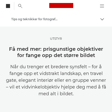
Canon Logo, back to
Tips og teknikker for fotografering og utskrift
Aktiv
Canon
Get Inspired | Tips for fotografering og utskrift og kjøpsveiledninger
UTSTYR
Få med mer: prisgunstige objektiver
for fange opp det større bildet
Når du trenger et bredere synsfelt – for å
fange opp et vidstrakt landskap, en travel
gate, elegant interiør eller en gruppe venner
– vil et vidvinkelobjektiv hjelpe deg med å få
med alt i bildet.