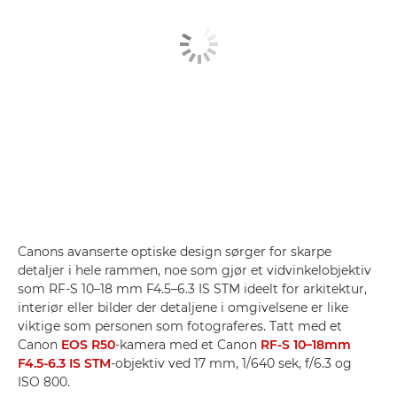
Canons avanserte optiske design sørger for skarpe
detaljer i hele rammen, noe som gjør et vidvinkelobjektiv
som RF-S 10–18 mm F4.5–6.3 IS STM ideelt for arkitektur,
interiør eller bilder der detaljene i omgivelsene er like
viktige som personen som fotograferes. Tatt med et
Canon
EOS R50
-kamera med et Canon
RF-S 10–18mm
F4.5-6.3 IS STM
-objektiv ved 17 mm, 1/640 sek, f/6.3 og
ISO 800.