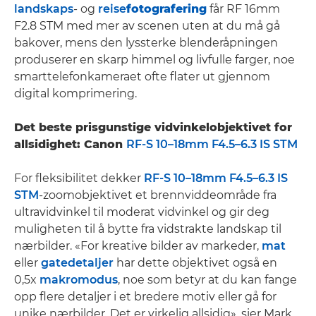
landskaps
- og
reise
fotografering
får RF 16mm
F2.8 STM med mer av scenen uten at du må gå
bakover, mens den lyssterke blenderåpningen
produserer en skarp himmel og livfulle farger, noe
smarttelefonkameraet ofte flater ut gjennom
digital komprimering.
Det beste prisgunstige vidvinkelobjektivet for
allsidighet: Canon
RF-S 10–18mm F4.5–6.3 IS STM
For fleksibilitet dekker
RF-S 10–18mm F4.5–6.3 IS
STM
-zoomobjektivet et brennviddeområde fra
ultravidvinkel til moderat vidvinkel og gir deg
muligheten til å bytte fra vidstrakte landskap til
nærbilder. «For kreative bilder av markeder,
mat
eller
gatedetaljer
har dette objektivet også en
0,5x
makromodus
, noe som betyr at du kan fange
opp flere detaljer i et bredere motiv eller gå for
unike nærbilder. Det er virkelig allsidig», sier Mark.