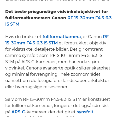
Det beste prisgunstige vidvinkelobjektivet for
fullformatkameraer: Canon
RF 15–30mm F4.5-6.3
IS STM
Hvis du bruker et
fullformatkamera
, er Canon
RF
15–30mm F4.5-6.3 IS STM
et foretrukket objektiv
for vidstrakte, detaljerte bilder. Det gir omtrent
samme synsfelt som RF-S 10–18mm F4.5–6.3 IS
STM på APS-C-kameraer, men har enda større
vidvinkel. Canons avanserte optikk sikrer skarphet
og minimal forvrengning i hele zoomområdet
uansett om du fotograferer landskaper, arkitektur
eller hverdagslige reisescener.
Selv om RF 15–30mm F4.5-6.3 IS STM er konstruert
for fullformatkameraer, fungerer det også sømløst
på
APS-C
-kameraer, der det gir et
synsfelt