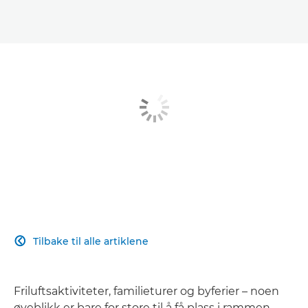
Tilbake til alle artiklene

Friluftsaktiviteter, familieturer og byferier – noen
øyeblikk er bare for store til å få plass i rammen.