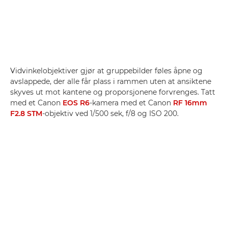
Vidvinkelobjektiver gjør at gruppebilder føles åpne og
avslappede, der alle får plass i rammen uten at ansiktene
skyves ut mot kantene og proporsjonene forvrenges. Tatt
med et Canon
EOS R6
-kamera med et Canon
RF 16mm
F2.8 STM
-objektiv ved 1/500 sek, f/8 og ISO 200.