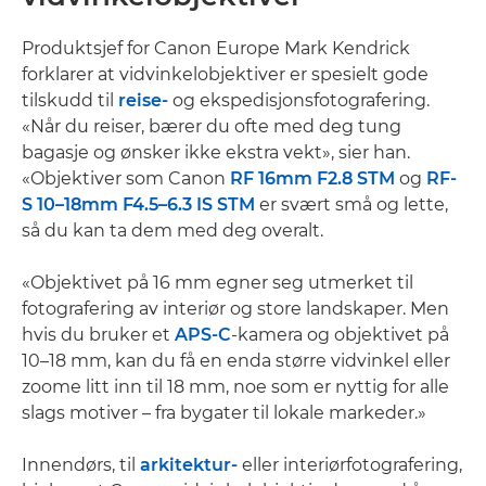
Produktsjef for Canon Europe Mark Kendrick
forklarer at vidvinkelobjektiver er spesielt gode
tilskudd til
reise-
og ekspedisjonsfotografering.
«Når du reiser, bærer du ofte med deg tung
bagasje og ønsker ikke ekstra vekt», sier han.
«Objektiver som Canon
RF 16mm F2.8 STM
og
RF-
S 10–18mm F4.5–6.3 IS STM
er svært små og lette,
så du kan ta dem med deg overalt.
«Objektivet på 16 mm egner seg utmerket til
fotografering av interiør og store landskaper. Men
hvis du bruker et
APS-C
-kamera og objektivet på
10–18 mm, kan du få en enda større vidvinkel eller
zoome litt inn til 18 mm, noe som er nyttig for alle
slags motiver – fra bygater til lokale markeder.»
Innendørs, til
arkitektur-
eller interiørfotografering,