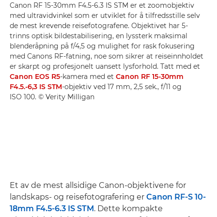
Canon RF 15-30mm F4.5-6.3 IS STM er et zoomobjektiv
med ultravidvinkel som er utviklet for å tilfredsstille selv
de mest krevende reisefotografene. Objektivet har 5-
trinns optisk bildestabilisering, en lyssterk maksimal
blenderåpning på f/4,5 og mulighet for rask fokusering
med Canons RF-fatning, noe som sikrer at reiseinnholdet
er skarpt og profesjonelt uansett lysforhold. Tatt med et
Canon EOS R5
-kamera med et
Canon RF 15-30mm
F4.5.-6,3 IS STM
-objektiv ved 17 mm, 2,5 sek., f/11 og
ISO 100. © Verity Milligan
Et av de mest allsidige Canon-objektivene for
landskaps- og reisefotografering er
Canon RF-S 10-
18mm F4.5-6.3 IS STM
. Dette kompakte