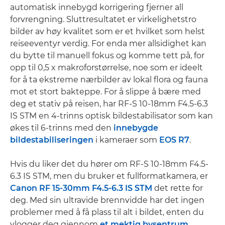
automatisk innebygd korrigering fjerner all
forvrengning. Sluttresultatet er virkelighetstro
bilder av høy kvalitet som er et hvilket som helst
reiseeventyr verdig. For enda mer allsidighet kan
du bytte til manuell fokus og komme tett på, for
opp til 0,5 x makroforstørrelse, noe som er ideelt
for å ta ekstreme nærbilder av lokal flora og fauna
mot et stort bakteppe. For å slippe å bære med
deg et stativ på reisen, har RF-S 10-18mm F4.5-6.3
IS STM en 4-trinns optisk bildestabilisator som kan
økes til 6-trinns med den
innebygde
bildestabiliseringen
i kameraer som
EOS R7
.
Hvis du liker det du hører om RF-S 10-18mm F4.5-
6.3 IS STM, men du bruker et fullformatkamera, er
Canon RF 15-30mm F4.5-6.3 IS STM
det rette for
deg. Med sin ultravide brennvidde har det ingen
problemer med å få plass til alt i bildet, enten du
vlogger deg gjennom
et mektig bysentrum
,