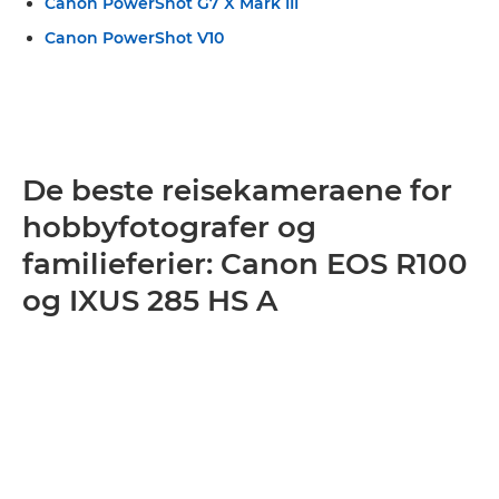
Canon PowerShot G7 X Mark III
Canon PowerShot V10
De beste reisekameraene for
hobbyfotografer og
familieferier: Canon EOS R100
og IXUS 285 HS A