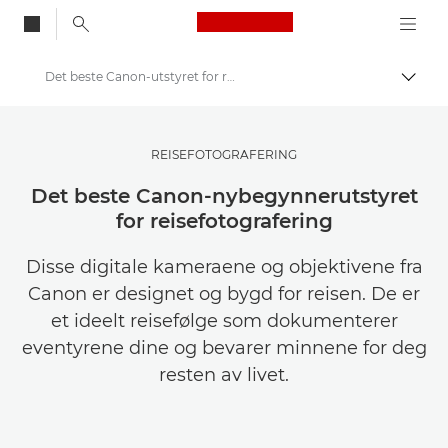
Canon Logo, back to
Det beste Canon-utstyret for reisefotografering på nybegynnernivå
Aktiv
Canon
Get Inspired | Tips for fotografering og utskrift og kjøpsveiledninger
REISEFOTOGRAFERING
Tips og teknikker for fotografering og utskrift
Det beste Canon-nybegynnerutstyret
for reisefotografering
Disse digitale kameraene og objektivene fra
Canon er designet og bygd for reisen. De er
et ideelt reisefølge som dokumenterer
eventyrene dine og bevarer minnene for deg
resten av livet.