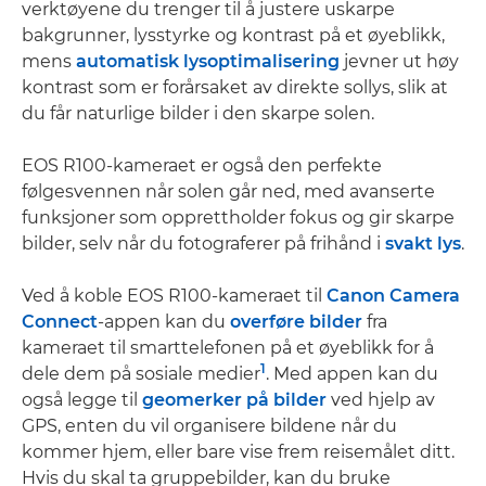
verktøyene du trenger til å justere uskarpe
bakgrunner, lysstyrke og kontrast på et øyeblikk,
mens
automatisk lysoptimalisering
jevner ut høy
kontrast som er forårsaket av direkte sollys, slik at
du får naturlige bilder i den skarpe solen.
EOS R100-kameraet er også den perfekte
følgesvennen når solen går ned, med avanserte
funksjoner som opprettholder fokus og gir skarpe
bilder, selv når du fotograferer på frihånd i
svakt lys
.
Ved å koble EOS R100-kameraet til
Canon Camera
Connect
-appen kan du
overføre bilder
fra
kameraet til smarttelefonen på et øyeblikk for å
1
dele dem på sosiale medier
. Med appen kan du
også legge til
geomerker på bilder
ved hjelp av
GPS, enten du vil organisere bildene når du
kommer hjem, eller bare vise frem reisemålet ditt.
Hvis du skal ta gruppebilder, kan du bruke