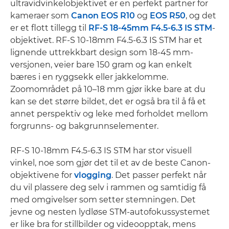
ultravidvinkelobjektivet er en perfekt partner for
kameraer som
Canon EOS R10
og
EOS R50
, og det
er et flott tillegg til
RF-S 18-45mm F4.5-6.3 IS STM
-
objektivet. RF-S 10-18mm F4.5-6.3 IS STM har et
lignende uttrekkbart design som 18-45 mm-
versjonen, veier bare 150 gram og kan enkelt
bæres i en ryggsekk eller jakkelomme.
Zoomområdet på 10–18 mm gjør ikke bare at du
kan se det større bildet, det er også bra til å få et
annet perspektiv og leke med forholdet mellom
forgrunns- og bakgrunnselementer.
RF-S 10-18mm F4.5-6.3 IS STM har stor visuell
vinkel, noe som gjør det til et av de beste Canon-
objektivene for
vlogging
. Det passer perfekt når
du vil plassere deg selv i rammen og samtidig få
med omgivelser som setter stemningen. Det
jevne og nesten lydløse STM-autofokussystemet
er like bra for stillbilder og videoopptak, mens