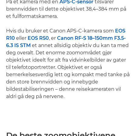
På et kamera med en
APS-C-sensor
tilsvarer
brennvidden til dette objektivet 38,4–384 mm på
et fullformatskamera.
Hvis du bruker et Canon APS-C-kamera som
EOS
R10
eller
EOS R50
, er
Canon RF-S 18–150mm F3.5-
6.3 IS STM
et annet allsidig objektiv du kan ta med
deg overalt. Det enorme zoomområdet gjør
objektivet ideelt for alt fra vidvinkelbilder av gater
til telefotoportretter. Objektivet er også
bemerkelsesverdig lett og kompakt med tanke på
den store brennvidden og innebygde
bildestabiliseringen – denne reisekameraten vil
aldri gå deg på nervene.
De beste zoomobjektivene