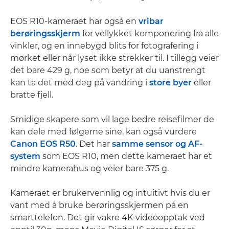
EOS R10-kameraet har også en
vribar
berøringsskjerm
for vellykket komponering fra alle
vinkler, og en innebygd blits for fotografering i
mørket eller når lyset ikke strekker til. I tillegg veier
det bare 429 g, noe som betyr at du uanstrengt
kan ta det med deg på vandring i
store byer
eller
bratte fjell.
Smidige skapere som vil lage bedre reisefilmer de
kan dele med følgerne sine, kan også vurdere
Canon EOS R50
. Det har
samme sensor og AF-
system
som EOS R10, men dette kameraet har et
mindre kamerahus og veier bare 375 g.
Kameraet er brukervennlig og intuitivt hvis du er
vant med å bruke berøringsskjermen på en
smarttelefon. Det gir vakre 4K-videoopptak ved