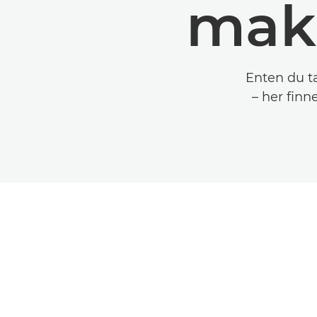
makr
Enten du ta
– her finn