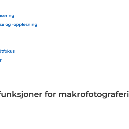
usering
lse og -oppløsning
dtfokus
r
unksjoner for makrofotografer