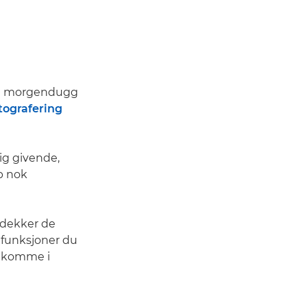
åpe morgendugg
ografering
ig givende,
p nok
 dekker de
 funksjoner du
å komme i