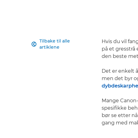
Tilbake til alle
Hvis du vil f

artiklene
på et gresstrå 
den beste meto
Det er enkelt 
men det byr og
dybdeskarphe
Mange Canon-k
spesifikke beh
bør se etter n
gang med makrof