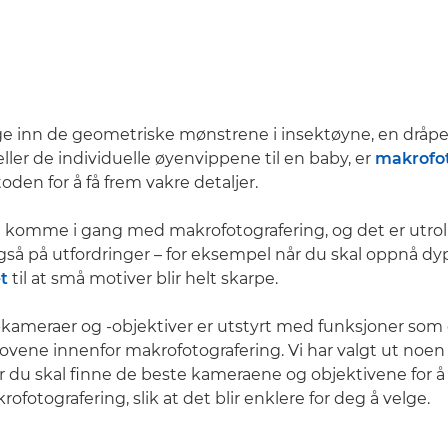
ange inn de geometriske mønstrene i insektøyne, en dr
eller de individuelle øyenvippene til en baby, er
makrofot
den for å få frem vakre detaljer.
å komme i gang med makrofotografering, og det er utrol
så på utfordringer – for eksempel når du skal oppnå dy
t
til at små motiver blir helt skarpe.
ameraer og -objektiver er utstyrt med funksjoner som
ovene innenfor makrofotografering. Vi har valgt ut noen
år du skal finne de beste kameraene og objektivene for 
otografering, slik at det blir enklere for deg å velge.