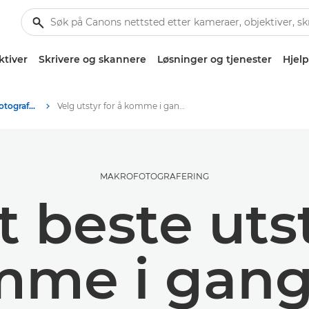
ktiver
Skrivere og skannere
Løsninger og tjenester
Hjelp
Tips og teknikker for fotografering og utskrift
Velg utstyr for å komme i gang med makrofotografering
MAKROFOTOGRAFERING
t beste utst
mme i gan