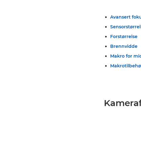
Avansert fok
Sensorstørre
Forstørrelse
Brennvidde
Makro for mi
Makrotilbehø
Kameraf