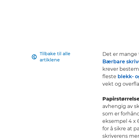
Tilbake til alle
Det er mange ti

artiklene
Bærbare skriv
krever bestem
fleste
blekk- o
vekt og overfla
Papirstørrelse
avhengig av skr
som er forhånd
eksempel 4 x 6
for å sikre at 
skriverens men