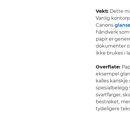
Vekt:
Dette mål
Vanlig kontorp
Canons
glanse
håndverk som
papir er genere
dokumenter og
ikke brukes i 
Overflate:
Papi
eksempel glans
kalles kanskje s
spesialbelegg
svartfarger, sk
bestrøket, men 
tydeligere tek