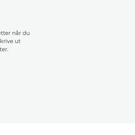
etter når du
skrive ut
ter.