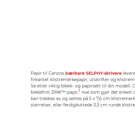
Papir til Canons
bærbare SELPHY-skrivere
levere
firkantet klistremerkepapir, utskrifter og klistre
Se etter riktig blekk- og papirsett til din modell.
1
blekkfritt ZINK™-papir,
noe som gjør det enkelt o
kan trekkes av og settes på 5 x 7,6 cm klistremer
størrelser, eller ferdigkuttede 3,3 cm runde klistr