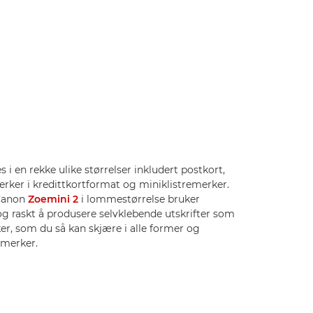
s i en rekke ulike størrelser inkludert postkort,
merker i kredittkortformat og miniklistremerker.
 Canon
Zoemini 2
i lommestørrelse bruker
g raskt å produsere selvklebende utskrifter som
ker, som du så kan skjære i alle former og
emerker.