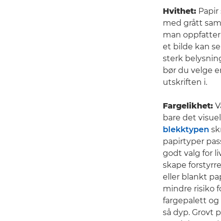
Hvithet:
Papir 
med grått samm
man oppfatter 
et bilde kan se
sterk belysnin
bør du velge e
utskriften i.
Fargelikhet:
Va
bare det visue
blekktypen
skr
papirtyper pass
godt valg for 
skape forstyrre
eller blankt pa
mindre risiko f
fargepalett og 
så dyp. Grovt 