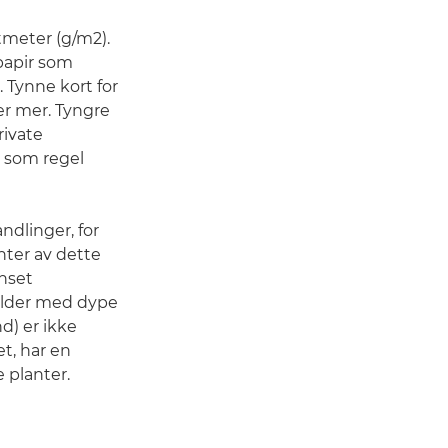
atmeter (g/m2).
opapir som
 Tynne kort for
er mer. Tyngre
rivate
 som regel
andlinger, for
nter av dette
anset
ilder med dype
nd) er ikke
et, har en
 planter.