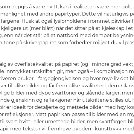
som oppgis å være hvitt, kan i realiteten være mer gult, bl
enlignet med andre papirtyper. Dette vil naturligvis p
fargene. Husk at også lysforholdene i rommet påvirker fa
 kjøligere ut (mer blått) når det sitter på et kjøleskap i
g, enn når det står på et nattbord med dempet belysning
n tone på skriverpapiret som forbedrer miljøet du vil pla
lg av overflatekvalitet på papiret (og i mindre grad vekt
lle inntrykket utskriften gir, men også – i kombinasjon 
iveren bruker – fargegjengivelsen og hvor mye liv det blir
er til ulike bilder og får frem ulike kvaliteter i dem. Glans
livlige bilder med dype svarttoner og slående farger, me
nde gjenskinn og refleksjoner når utskriftene stilles ut.
pir er ideelt for detaljerte og mettede bilder med høy ko
or refleksjoner. Matt papir kan passe til bilder med en m
til svart-hvitt- eller umettede bilder, men svartfargen bl
papir med tekstur vil fremheve dybden i kunsttrykk med 