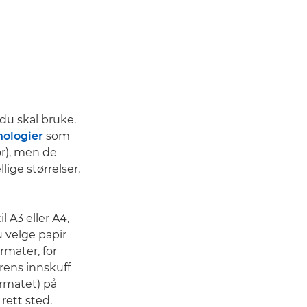
 du skal bruke.
nologier
som
r), men de
ige størrelser,
l A3 eller A4,
 velge papir
rmater, for
rens innskuff
ormatet) på
 rett sted.