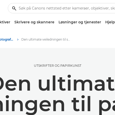
ktiver
Skrivere og skannere
Løsninger og tjenester
Hjelp
Tips og teknikker for fotografering og utskrift
Den ultimate veiledningen til skriverpapir
UTSKRIFTER OG PAPIRKUNST
en ultima
ingen til p