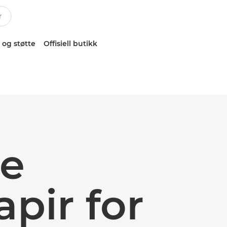
 og støtte
Offisiell butikk
te
apir for