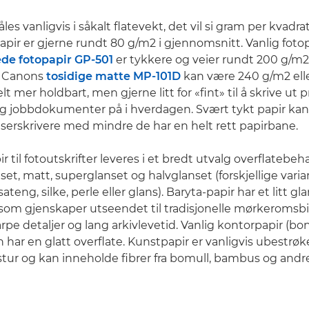
es vanligvis i såkalt flatevekt, det vil si gram per kvadr
apir er gjerne rundt 80 g/m2 i gjennomsnitt. Vanlig fot
de fotopapir GP-501
er tykkere og veier rundt 200 g/m2.
 Canons
tosidige matte MP-101D
kan være 240 g/m2 ell
lt mer holdbart, men gjerne litt for «fint» til å skrive ut p
 jobbdokumenter på i hverdagen. Svært tykt papir kan
laserskrivere med mindre de har en helt rett papirbane.
r til fotoutskrifter leveres i et bredt utvalg overflatebeh
et, matt, superglanset og halvglanset (forskjellige varia
ateng, silke, perle eller glans). Baryta-papir har et litt gl
 som gjenskaper utseendet til tradisjonelle mørkeromsb
arpe detaljer og lang arkivlevetid. Vanlig kontorpapir (bo
har en glatt overflate. Kunstpapir er vanligvis ubestrøk
stur og kan inneholde fibrer fra bomull, bambus og andre