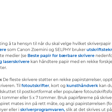
ng å ta hensyn til når du skal velge hvilket skriverpapir
ere
som Canon Zoemini og SELPHY bruker
utskriftstek
te medier (se
Beste papir for bærbare skrivere
nedenfo
g laserskrivere
kan håndtere papir med en rekke forskjell
ter.
:
De fleste skrivere støtter en rekke papirstørrelser, oppti
iveren. Til
fotoutskrifter
, kort og
kunsthåndverk
kan du
skuttet til postkortformat eller populære fotoutskriftsfo
 tommer eller 5 x 7 tommer. Bruk papirførerne på skrive
papiret mates inn på rett måte, og angi papirstørrelsen (f
yer eller i
skriverprogramvaren,
slik at det skrives ut på