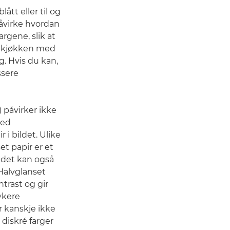
ått eller til og
åvirke hvordan
rgene, slik at
 et kjøkken med
. Hvis du kan,
ssere
) påvirker ikke
med
 i bildet. Ulike
et papir er et
n det kan også
 Halvglanset
ntrast og gir
ykere
ir kanskje ikke
diskré farger