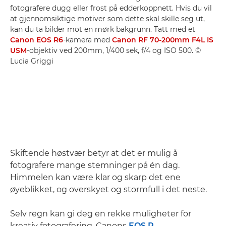
fotografere dugg eller frost på edderkoppnett. Hvis du vil
at gjennomsiktige motiver som dette skal skille seg ut,
kan du ta bilder mot en mørk bakgrunn. Tatt med et
Canon EOS R6
-kamera med
Canon RF 70-200mm F4L IS
USM
-objektiv ved 200mm, 1/400 sek, f/4 og ISO 500. ©
Lucia Griggi
Skiftende høstvær betyr at det er mulig å
fotografere mange stemninger på én dag.
Himmelen kan være klar og skarp det ene
øyeblikket, og overskyet og stormfull i det neste.
Selv regn kan gi deg en rekke muligheter for
kreativ fotografering. Canons
EOS R
-