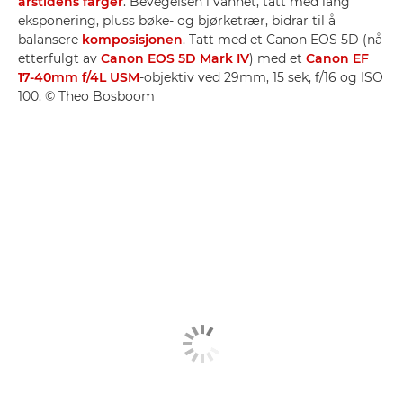
årstidens farger
. Bevegelsen i vannet, tatt med lang
eksponering, pluss bøke- og bjørketrær, bidrar til å
balansere
komposisjonen
. Tatt med et Canon EOS 5D (nå
etterfulgt av
Canon EOS 5D Mark IV
) med et
Canon EF
17-40mm f/4L USM
-objektiv ved 29mm, 15 sek, f/16 og ISO
100. © Theo Bosboom