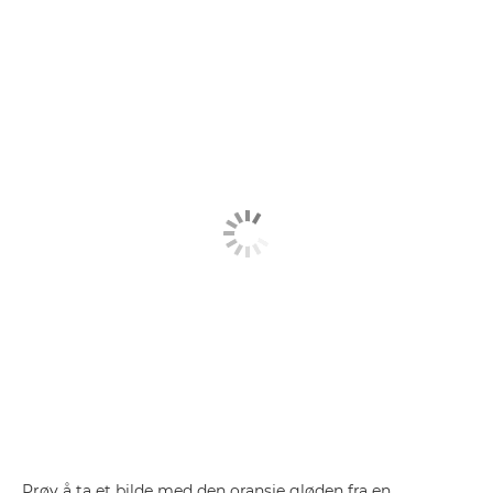
Prøv å ta et bilde med den oransje gløden fra en